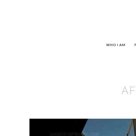
WHO I AM
AF