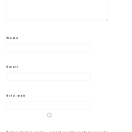
Nome
*
Email
*
Sito web
Salva il mio nome, email e sito web in questo