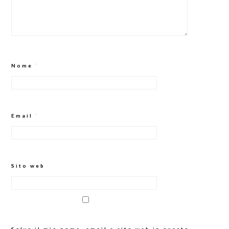
Nome
*
Email
*
Sito web
Salva il mio nome, email e sito web in questo