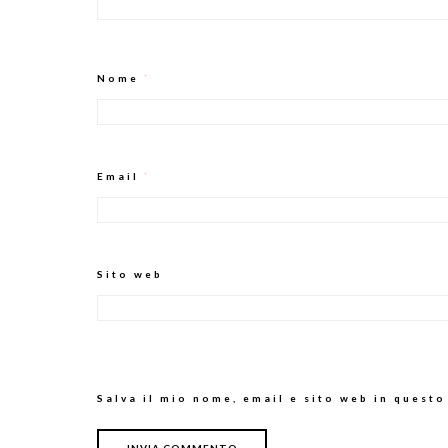
Nome
*
Email
*
Sito web
Salva il mio nome, email e sito web in quest